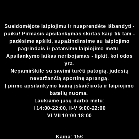
Susidomėjote laipiojimu ir nusprendėte išbandyti -
puiku! Pirmasis apsilankymas skirtas kaip tik tam -
padėsime apšilti, supažindinsime su laipiojimo
pagrindais ir patarsime laipiojimo metu.
Apsilankymo laikas neribojamas - lipkit, kol odos
yra.
Nepamirškite su savimi turėti patogią, judesių
nevaržančią sportinę aprangą.
Į pirmo apsilankymo kainą įskaičiuota ir laipiojimo
batelių nuoma.
Laukiame jūsų darbo metu:
I 14:00-22:00, II-V 9:00-22:00
VI-VII 10:00-18:00
Kaina:
15€